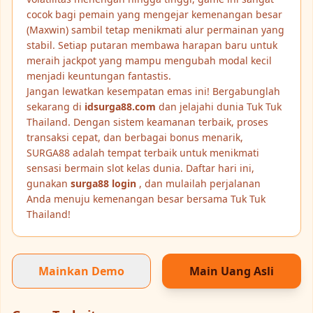
cocok bagi pemain yang mengejar kemenangan besar
(Maxwin) sambil tetap menikmati alur permainan yang
stabil. Setiap putaran membawa harapan baru untuk
meraih jackpot yang mampu mengubah modal kecil
menjadi keuntungan fantastis.
Jangan lewatkan kesempatan emas ini! Bergabunglah
sekarang di
idsurga88.com
dan jelajahi dunia Tuk Tuk
Thailand. Dengan sistem keamanan terbaik, proses
transaksi cepat, dan berbagai bonus menarik,
SURGA88 adalah tempat terbaik untuk menikmati
sensasi bermain slot kelas dunia. Daftar hari ini,
gunakan
surga88 login
, dan mulailah perjalanan
Anda menuju kemenangan besar bersama Tuk Tuk
Thailand!
Mainkan Demo
Main Uang Asli