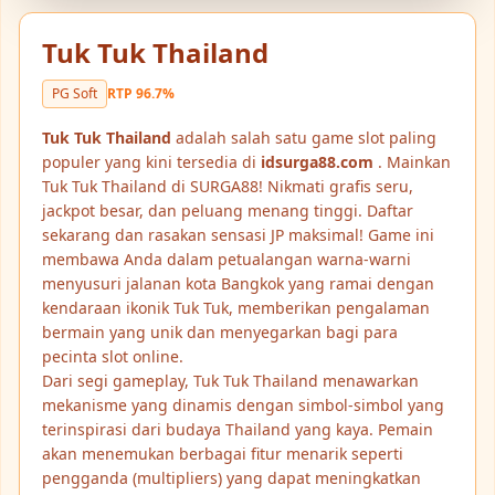
▶
Tuk Tuk Thailand
PG Soft
RTP 96.7%
Tuk Tuk Thailand
adalah salah satu game slot paling
populer yang kini tersedia di
idsurga88.com
. Mainkan
Tuk Tuk Thailand di SURGA88! Nikmati grafis seru,
jackpot besar, dan peluang menang tinggi. Daftar
sekarang dan rasakan sensasi JP maksimal! Game ini
membawa Anda dalam petualangan warna-warni
menyusuri jalanan kota Bangkok yang ramai dengan
kendaraan ikonik Tuk Tuk, memberikan pengalaman
bermain yang unik dan menyegarkan bagi para
pecinta slot online.
Dari segi gameplay, Tuk Tuk Thailand menawarkan
mekanisme yang dinamis dengan simbol-simbol yang
terinspirasi dari budaya Thailand yang kaya. Pemain
akan menemukan berbagai fitur menarik seperti
pengganda (multipliers) yang dapat meningkatkan