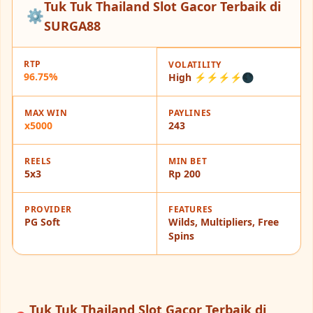
Tuk Tuk Thailand Slot Gacor Terbaik di
⚙️
SURGA88
RTP
VOLATILITY
96.75%
High ⚡⚡⚡⚡🌑
MAX WIN
PAYLINES
x5000
243
REELS
MIN BET
5x3
Rp 200
PROVIDER
FEATURES
PG Soft
Wilds, Multipliers, Free
Spins
Tuk Tuk Thailand Slot Gacor Terbaik di