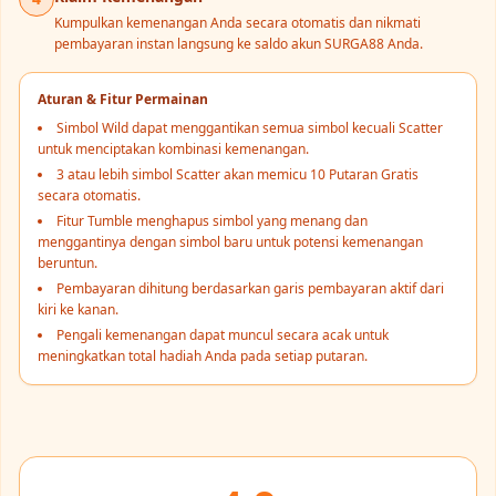
Kumpulkan kemenangan Anda secara otomatis dan nikmati
pembayaran instan langsung ke saldo akun SURGA88 Anda.
Aturan & Fitur Permainan
Simbol Wild dapat menggantikan semua simbol kecuali Scatter
untuk menciptakan kombinasi kemenangan.
3 atau lebih simbol Scatter akan memicu 10 Putaran Gratis
secara otomatis.
Fitur Tumble menghapus simbol yang menang dan
menggantinya dengan simbol baru untuk potensi kemenangan
beruntun.
Pembayaran dihitung berdasarkan garis pembayaran aktif dari
kiri ke kanan.
Pengali kemenangan dapat muncul secara acak untuk
meningkatkan total hadiah Anda pada setiap putaran.