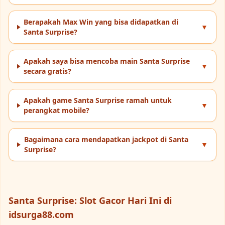
Berapakah Max Win yang bisa didapatkan di
▼
Santa Surprise?
Apakah saya bisa mencoba main Santa Surprise
▼
secara gratis?
Apakah game Santa Surprise ramah untuk
▼
perangkat mobile?
Bagaimana cara mendapatkan jackpot di Santa
▼
Surprise?
Santa Surprise: Slot Gacor Hari Ini di
idsurga88.com