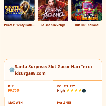
Tuk Tuk Thailand
Pirates' Plenty Battle For Gold
Geisha's Revenge
Santa Surprise: Slot Gacor Hari Ini di
⚙️
idsurga88.com
RTP
VOLATILITY
96.75%
High ⚡⚡⚡⚡🌑
MAX WIN
PAYLINES