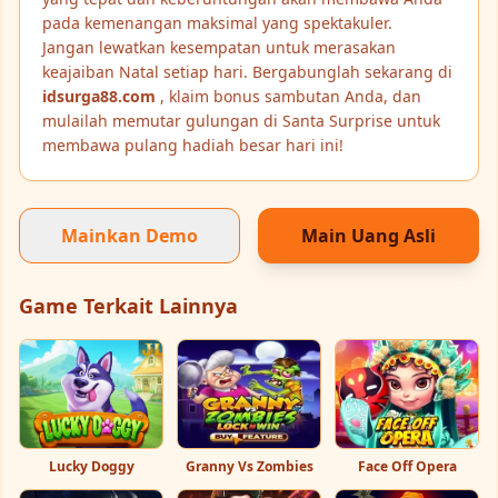
pada kemenangan maksimal yang spektakuler.
Jangan lewatkan kesempatan untuk merasakan
keajaiban Natal setiap hari. Bergabunglah sekarang di
idsurga88.com
, klaim bonus sambutan Anda, dan
mulailah memutar gulungan di Santa Surprise untuk
membawa pulang hadiah besar hari ini!
Mainkan Demo
Main Uang Asli
Game Terkait Lainnya
Lucky Doggy
Granny Vs Zombies
Face Off Opera