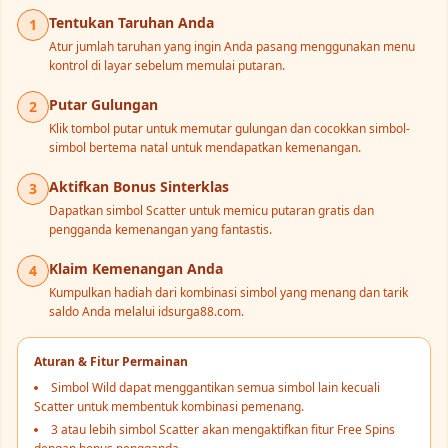
Tentukan Taruhan Anda
1
Atur jumlah taruhan yang ingin Anda pasang menggunakan menu
kontrol di layar sebelum memulai putaran.
Putar Gulungan
2
Klik tombol putar untuk memutar gulungan dan cocokkan simbol-
simbol bertema natal untuk mendapatkan kemenangan.
Aktifkan Bonus Sinterklas
3
Dapatkan simbol Scatter untuk memicu putaran gratis dan
pengganda kemenangan yang fantastis.
Klaim Kemenangan Anda
4
Kumpulkan hadiah dari kombinasi simbol yang menang dan tarik
saldo Anda melalui idsurga88.com.
Aturan & Fitur Permainan
Simbol Wild dapat menggantikan semua simbol lain kecuali
Scatter untuk membentuk kombinasi pemenang.
3 atau lebih simbol Scatter akan mengaktifkan fitur Free Spins