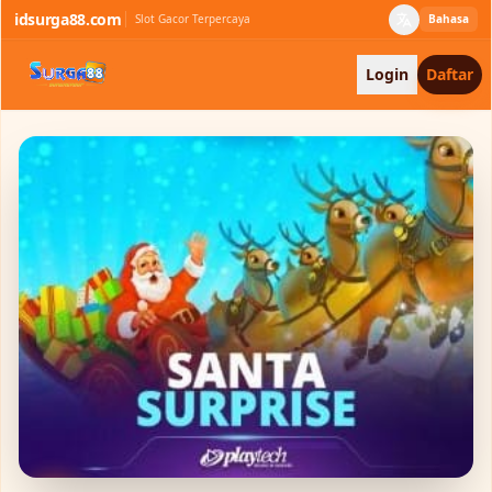
idsurga88.com
Slot Gacor Terpercaya
Bahasa
Login
Daftar