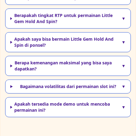
Berapakah tingkat RTP untuk permainan Little
▼
Gem Hold And Spin?
Apakah saya bisa bermain Little Gem Hold And
▼
Spin di ponsel?
Berapa kemenangan maksimal yang bisa saya
▼
dapatkan?
Bagaimana volatilitas dari permainan slot ini?
▼
Apakah tersedia mode demo untuk mencoba
▼
permainan ini?