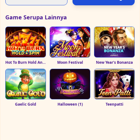
Game Serupa Lainnya
Hot To Burn Hold And Spin
Moon Festival
New Year's Bonanza
Gaelic Gold
Halloween (1)
Teenpatti