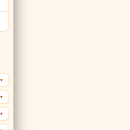
▼
▼
▼