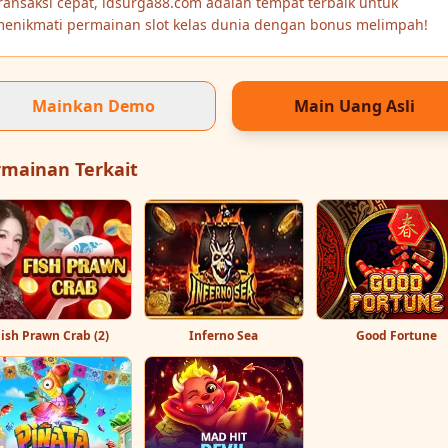
ransaksi cepat, idsurga88.com adalah tempat terbaik untuk
enikmati permainan slot kelas dunia dengan bonus melimpah!
Mainkan Demo
Main Uang Asli
rmainan Terkait
ish Prawn Crab (2)
Inferno Sea
Good Fortune