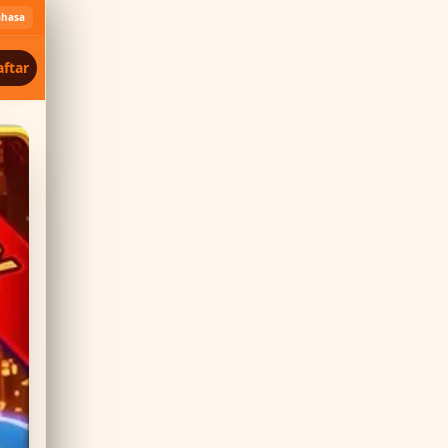
ahasa
aftar