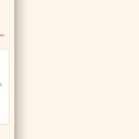
kan
l