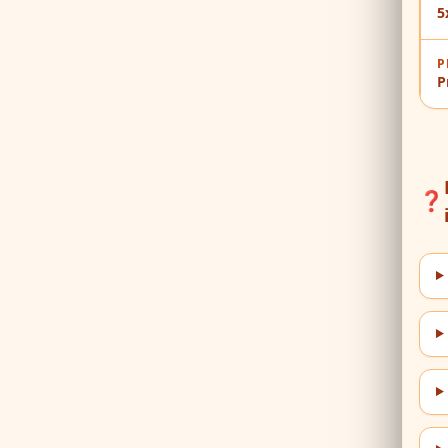
5
P
P
❓