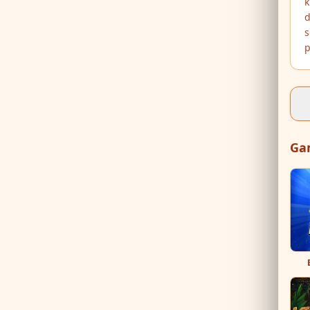
k
d
s
p
Ga