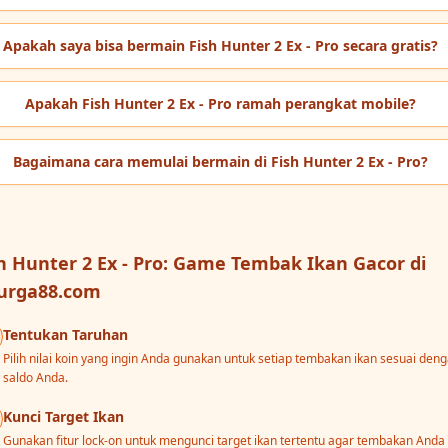
Apakah saya bisa bermain Fish Hunter 2 Ex - Pro secara gratis?
Apakah Fish Hunter 2 Ex - Pro ramah perangkat mobile?
Bagaimana cara memulai bermain di Fish Hunter 2 Ex - Pro?
h Hunter 2 Ex - Pro: Game Tembak Ikan Gacor di
surga88.com
Tentukan Taruhan
Pilih nilai koin yang ingin Anda gunakan untuk setiap tembakan ikan sesuai den
saldo Anda.
Kunci Target Ikan
Gunakan fitur lock-on untuk mengunci target ikan tertentu agar tembakan Anda 