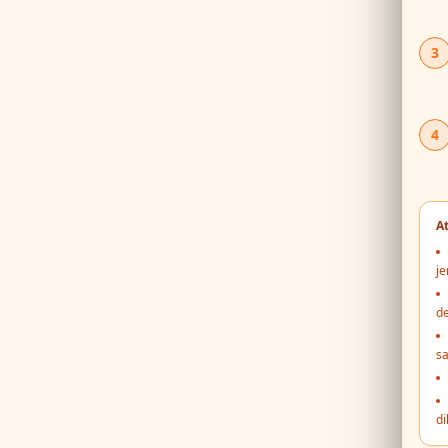
3
4
A
je
d
sa
di