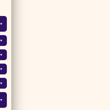
▼
▼
▼
▼
▼
▼