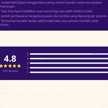
Simbol Wild dapat menggantikan semua simbol standar untuk menciptakan
emenangan.
Fitur Free Spins diaktifkan saat muncul tiga atau lebih simbol Scatter.
Jumlah pembayaran bergantung pada nilai taruhan yang dipasang per putaran.
Permainan berakhir ketika saldo kredit habis atau pemain memilih untuk
rhenti.
5
4.8
4
3
⭐⭐⭐⭐⭐
2
1247 Reviews
1
*di
2023
iknya keren banget dan sangat menghibur, sering dapat jackpot!”
*ti
2023