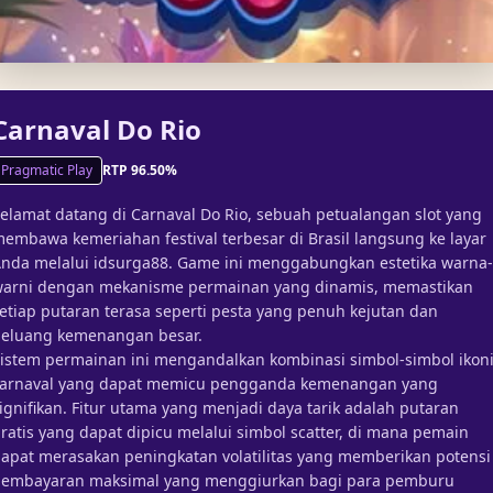
▶
Carnaval Do Rio
Pragmatic Play
RTP 96.50%
elamat datang di Carnaval Do Rio, sebuah petualangan slot yang
embawa kemeriahan festival terbesar di Brasil langsung ke layar
nda melalui idsurga88. Game ini menggabungkan estetika warna-
arni dengan mekanisme permainan yang dinamis, memastikan
etiap putaran terasa seperti pesta yang penuh kejutan dan
eluang kemenangan besar.
istem permainan ini mengandalkan kombinasi simbol-simbol ikon
arnaval yang dapat memicu pengganda kemenangan yang
ignifikan. Fitur utama yang menjadi daya tarik adalah putaran
ratis yang dapat dipicu melalui simbol scatter, di mana pemain
apat merasakan peningkatan volatilitas yang memberikan potensi
embayaran maksimal yang menggiurkan bagi para pemburu