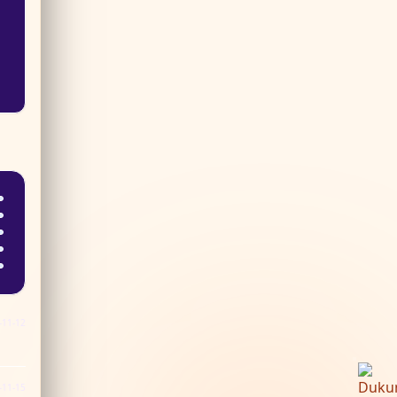
-11-12
-11-15