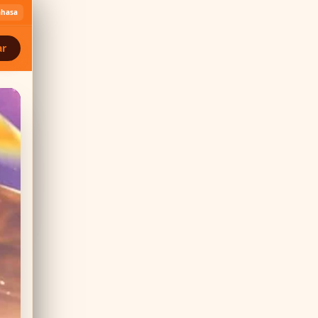
ahasa
ar