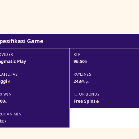
pesifikasi Game
OVIDER
RTP
agmatic Play
96.50
%
LATILITAS
PAYLINES
nggi
243
⚡
Ways
X WIN
FITUR BONUS
000
Free Spins
x
⭐
RUHAN MIN
0
IDR