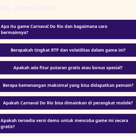
FAQ - Carnaval Do Rio
Apa itu game Carnaval Do Rio dan bagaimana cara
bermainnya?
Berapakah tingkat RTP dan volatilitas dalam game ini?
Apakah ada fitur putaran gratis atau bonus spesial?
Berapa kemenangan maksimal yang bisa didapatkan pemain?
Apakah Carnaval Do Rio bisa dimainkan di perangkat mobile?
Apakah tersedia versi demo untuk mencoba game ini secara
gratis?