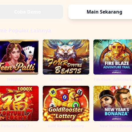
Coba Demo
Main Sekarang
me Populer Lainnya
Four Divine Beasts
Fire Blaze_ Adventure 
Teenpatti
Fortune Lucky 7
Gold Rooster Lottery
New Year's Bonan