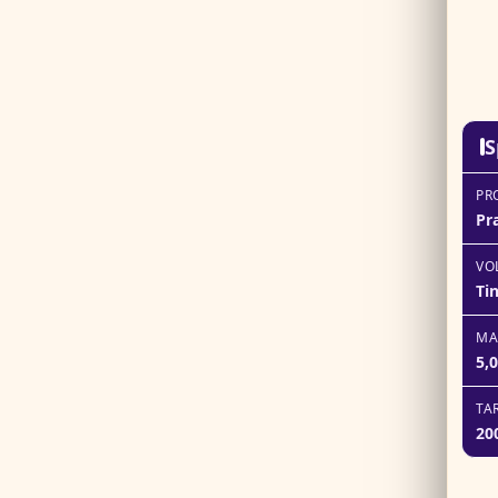
S
PR
Pr
VO
Ti
MA
5,
TA
20